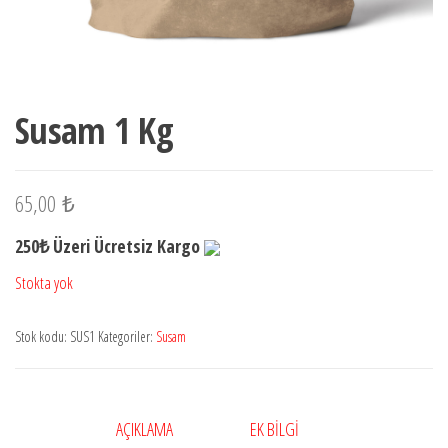
Susam 1 Kg
65,00
₺
250₺ Üzeri Ücretsiz Kargo
Stokta yok
Stok kodu:
SUS1
Kategoriler:
Susam
AÇIKLAMA
EK BILGI