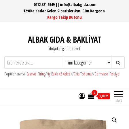
İçeriğe
0212 581 6149 ||info@albakgida.com
12:00’a Kadar Gelen Siparişler Aynı Gün Kargoda
atla
Kargo Takip Butonu
ALBAK GIDA & BAKLİYAT
doğadan gelen lezzet
Popüler arama:
Basmati Pirinç
//
İç Bakla x3 Adet
//
Chia Tohumu
//
Dermason Fasulye
0
0,00 ₺
Menü