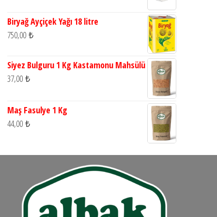
Biryağ Ayçiçek Yağı 18 litre
750,00
₺
Siyez Bulguru 1 Kg Kastamonu Mahsülü
37,00
₺
Maş Fasulye 1 Kg
44,00
₺